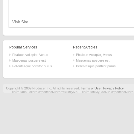
Visit Site
Popular Services
Recent Articles
Phalleus volutplat, Vesus
Phalleus volutplat, Vesus
Maecenas posuere est
Maecenas posuere est
Pellentesque porttitor purus
Pellentesque porttitor purus
Copyright © 2009 Producer Inc. All rights reserved.
Terms of Use
|
Privacy Policy
сайт канашского строительного техникума
сайт коммунально строительного