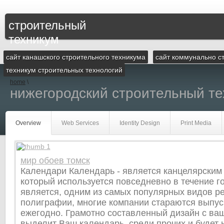
строительный
техникум
сайт канашского строительного техникума
сайт коммунально с
техникум строительных технологий
home
\
нижегородский строительный т
Overview
Web Services
Identity Design
Print Media
мир обоев томск
Календари Календарь - является канцелярским 
который используется повседневно в течение г
является, одним из самых популярных видов р
полиграфии, многие компании стараются выпус
ежегодно. Грамотно составленный дизайн с ва
выделит Ваш календарь, среди прочих и будет 