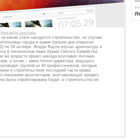
imp
Ben
R
й просмотр рекламы
 на каком этапе находится строительство, по случаю
вительницы города в храме прошли дни открытых
22 по 24 октября. Жорди Фаули изучал архитектуру в
боту в техническом бюро Храма Святого Семейства .
ом же возрасте проект некогда возглавил Антонио
тора, а затем – заместителя директора, ведущего
руководит группой из 40 профессионалов, которые
нием и строительством последней части храма .
о поколения архитекторов, возглавляющих процесс
на была спроектирована Гауди, а строительство ее