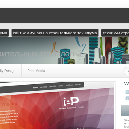
кума
сайт коммунально строительного техникума
техникум стр
оительных технологий
ity Design
Print Media
W
Viv
urna
laci