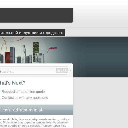
оительной индустрии и городского
hat's Next?
Request a free online quote
Contact us with any questions
amus dui felis, tempor et aliquam elementum, mollis a
. Proin vitae erat turpis, in tempus felis. Vestibulum
nia mi et odio pharetra suscipit. Praesent arcu nisl,