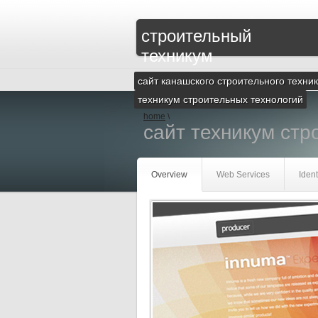
строительный
техникум
сайт канашского строительного техни
техникум строительных технологий
home
\
сайт техникум стр
Overview
Web Services
Ident