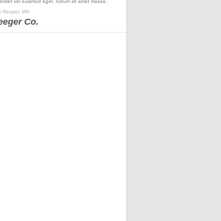
erdiet vel euismod eget, rutrum sit amet massa.
 Reeger, MN
eeger Co.