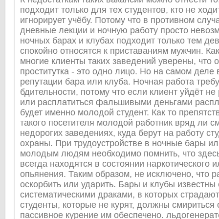
подходит только для тех студентов, кто не ходи
игнорирует учёбу. Потому что в противном случ
дневные лекции и ночную работу просто невозм
ночных барах и клубах подходит только тем де
спокойно относятся к приставаниям мужчин. Как
многие клиенты таких заведений уверены, что 
проститутка - это одно лицо. Но на самом деле 
репутации бара или клуба. Ночная работа треб
бдительности, потому что если клиент уйдёт не
или расплатиться фальшивыми деньгами распла
будет именно молодой студент. Как то препятст
такого посетителя молодой работник вряд ли см
недорогих заведениях, куда берут на работу сту
охраны. При трудоустройстве в ночные бары ил
молодым людям необходимо помнить, что здесь
всегда находятся в состоянии наркотического и
опьянения. Таким образом, не исключено, что р
оскорбить или ударить. Бары и клубы известны
систематическими драками, в которых страдают 
студенты, которые не курят, должны смириться с
пассивное курение им обеспечено. льдогенерат