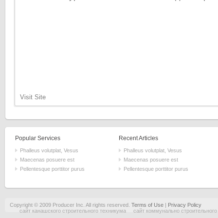
Visit Site
Popular Services
Recent Articles
Phalleus volutplat, Vesus
Phalleus volutplat, Vesus
Maecenas posuere est
Maecenas posuere est
Pellentesque porttitor purus
Pellentesque porttitor purus
Copyright © 2009 Producer Inc. All rights reserved.
Terms of Use
|
Privacy Policy
сайт канашского строительного техникума
сайт коммунально строительного