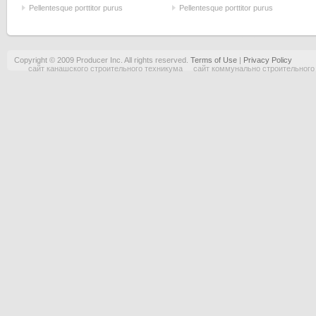
Pellentesque porttitor purus
Pellentesque porttitor purus
Copyright © 2009 Producer Inc. All rights reserved.
Terms of Use
|
Privacy Policy
сайт канашского строительного техникума
сайт коммунально строительного