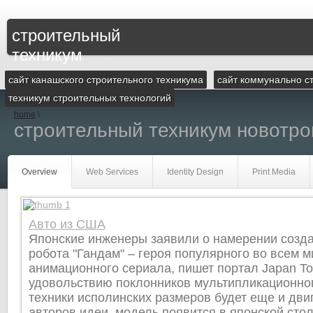
строительный
техникум
сайт канашского строительного техникума
сайт коммунально с
техникум строительных технологий
home
\
строительный техникум новотр
Overview
Web Services
Identity Design
Print Media
Авто из США
Японские инженеры заявили о намерении созда
робота "Гандам" – героя популярного во всем м
анимационного сериала, пишет портал Japan To
удовольствию поклонников мультипликационно
техники исполинских размеров будет еще и дви
авторов идеи, модель появится в японской стол