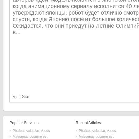
когда анимационному сериалу исполнится 40 лет
утверждают японцы, робот будет отлично смотр
спустя, когда Японию посетит большое количес
Ожидается, что они приедут на Летние Олимпий
в...
Visit Site
Popular Services
Recent Articles
Phalleus volutplat, Vesus
Phalleus volutplat, Vesus
Maecenas posuere est
Maecenas posuere est