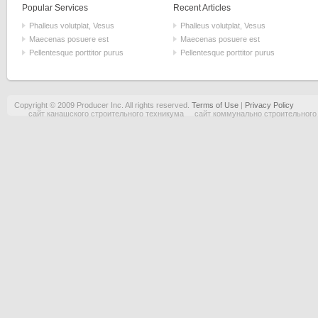
Popular Services
Recent Articles
Phalleus volutplat, Vesus
Phalleus volutplat, Vesus
Maecenas posuere est
Maecenas posuere est
Pellentesque porttitor purus
Pellentesque porttitor purus
Copyright © 2009 Producer Inc. All rights reserved.
Terms of Use
|
Privacy Policy
сайт канашского строительного техникума
сайт коммунально строительного