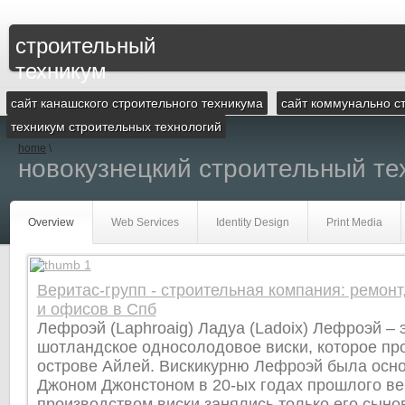
строительный
техникум
сайт канашского строительного техникума
сайт коммунально с
техникум строительных технологий
home
\
новокузнецкий строительный те
Overview
Web Services
Identity Design
Print Media
Веритас-групп - строительная компания: ремонт
и офисов в Спб
Лефроэй (Laphroaig) Ладуа (Ladoix) Лефроэй – 
шотландское односолодовое виски, которое пр
острове Айлей. Вискикурню Лефроэй была осн
Джоном Джонстоном в 20-ых годах прошлого ве
производством виски занялись только его сыно