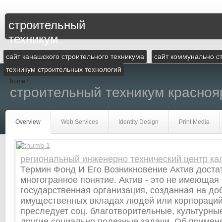
строительный
техникум
сайт канашского строительного техникума
сайт коммунально с
техникум строительных технологий
home
\
строительный техникум красноя
Overview
Web Services
Identity Design
Print Media
региональный инженерно технический центр ка
Термин Фонд И Его Возникновение Актив доста
многогранное понятие. Актив - это не имеющая
государственная организация, созданная на д
имущественных вкладах людей или корпораций 
преследует соц. благотворительные, культурны
другие социально полезные задачи. Об примен