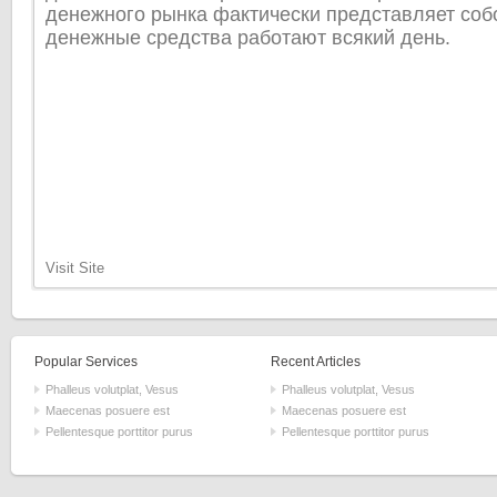
денежного рынка фактически представляет собо
денежные средства работают всякий день.
Visit Site
Popular Services
Recent Articles
Phalleus volutplat, Vesus
Phalleus volutplat, Vesus
Maecenas posuere est
Maecenas posuere est
Pellentesque porttitor purus
Pellentesque porttitor purus