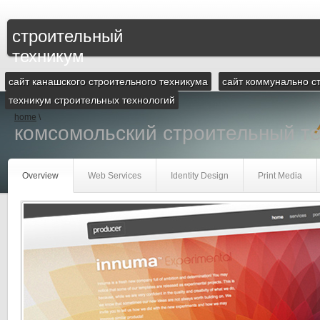
строительный
техникум
сайт канашского строительного техникума
сайт коммунально с
техникум строительных технологий
home
\
комсомольский строительный т
Overview
Web Services
Identity Design
Print Media