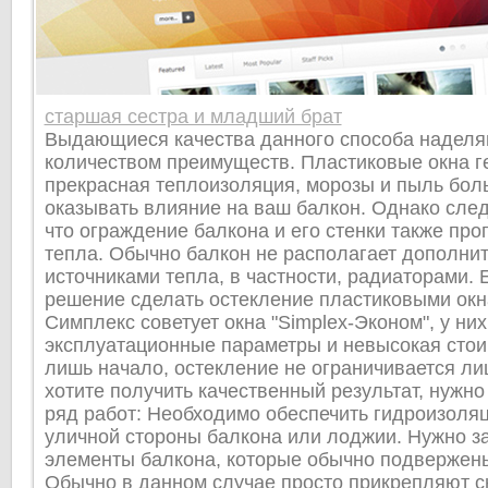
старшая сестра и младший брат
Выдающиеся качества данного способа наделя
количеством преимуществ. Пластиковые окна ге
прекрасная теплоизоляция, морозы и пыль бол
оказывать влияние на ваш балкон. Однако след
что ограждение балкона и его стенки также про
тепла. Обычно балкон не располагает дополни
источниками тепла, в частности, радиаторами.
решение сделать остекление пластиковыми окн
Симплекс советует окна "Simplex-Эконом", у ни
эксплуатационные параметры и невысокая стои
лишь начало, остекление не ограничивается ли
хотите получить качественный результат, нужн
ряд работ: Необходимо обеспечить гидроизоля
уличной стороны балкона или лоджии. Нужно з
элементы балкона, которые обычно подвержены
Обычно в данном случае просто прикрепляют с