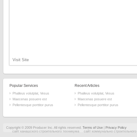
Visit Site
Popular Services
Recent Articles
Phalleus volutplat, Vesus
Phalleus volutplat, Vesus
Maecenas posuere est
Maecenas posuere est
Pellentesque porttitor purus
Pellentesque porttitor purus
Copyright © 2009 Producer Inc. All rights reserved.
Terms of Use
|
Privacy Policy
сайт канашского строительного техникума
сайт коммунально строительного