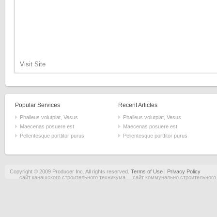
Visit Site
Popular Services
Recent Articles
Phalleus volutplat, Vesus
Phalleus volutplat, Vesus
Maecenas posuere est
Maecenas posuere est
Pellentesque porttitor purus
Pellentesque porttitor purus
Copyright © 2009 Producer Inc. All rights reserved.
Terms of Use
|
Privacy Policy
сайт канашского строительного техникума
сайт коммунально строительного