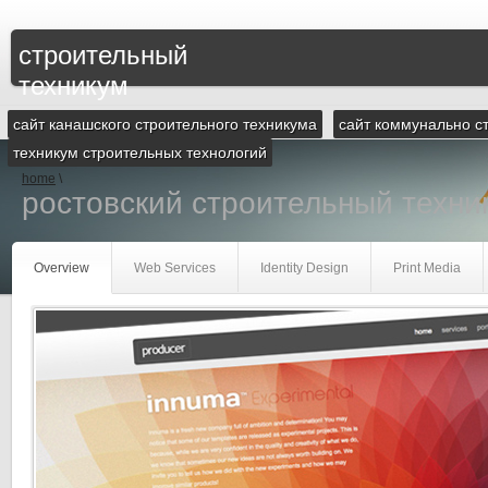
строительный
техникум
сайт канашского строительного техникума
сайт коммунально с
техникум строительных технологий
home
\
ростовский строительный техни
Overview
Web Services
Identity Design
Print Media