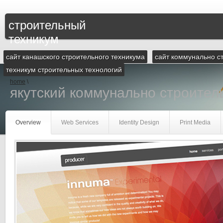
строительный
техникум
сайт канашского строительного техникума
сайт коммунально с
техникум строительных технологий
home
\
якутский коммунально строител
Overview
Web Services
Identity Design
Print Media