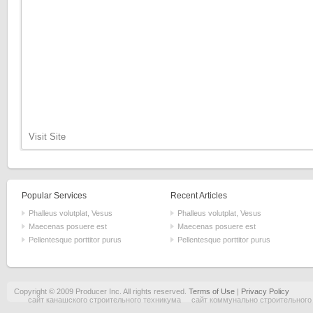
Visit Site
Popular Services
Recent Articles
Phalleus volutplat, Vesus
Phalleus volutplat, Vesus
Maecenas posuere est
Maecenas posuere est
Pellentesque porttitor purus
Pellentesque porttitor purus
Copyright © 2009 Producer Inc. All rights reserved.
Terms of Use
|
Privacy Policy
сайт канашского строительного техникума
сайт коммунально строительного